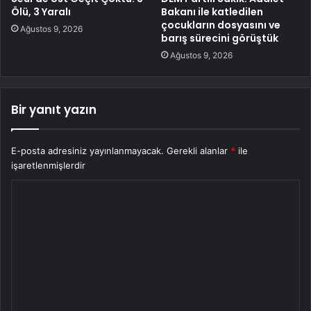
Ölü, 3 Yaralı
Bakanı ile katledilen
çocukların dosyasını ve
Ağustos 9, 2026
barış sürecini görüştük
Ağustos 9, 2026
Bir yanıt yazın
E-posta adresiniz yayınlanmayacak.
Gerekli alanlar
*
ile
işaretlenmişlerdir
Y
o
r
u
m
*