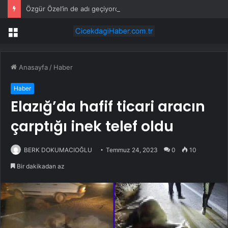
Özgür Özel’in de adı geçiyordu! Kılıçdaroğlu ihraç tartışmalarına noktayı koydu
Menü
Anasayfa
/
Haber
Haber
Elazığ’da hafif ticari aracın
çarptığı inek telef oldu
BERK DOKUMACIOĞLU
Temmuz 24, 2023
0
10
Bir dakikadan az