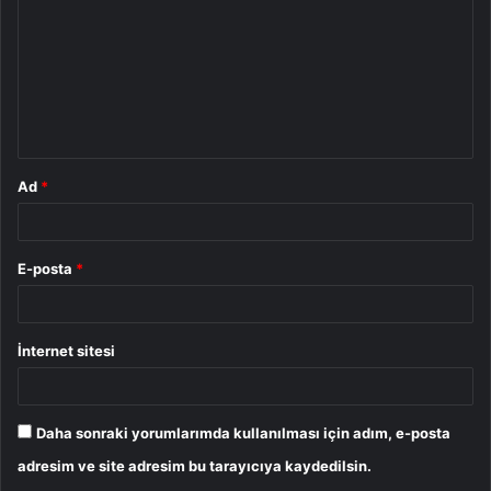
r
u
m
*
Ad
*
E-posta
*
İnternet sitesi
Daha sonraki yorumlarımda kullanılması için adım, e-posta
adresim ve site adresim bu tarayıcıya kaydedilsin.