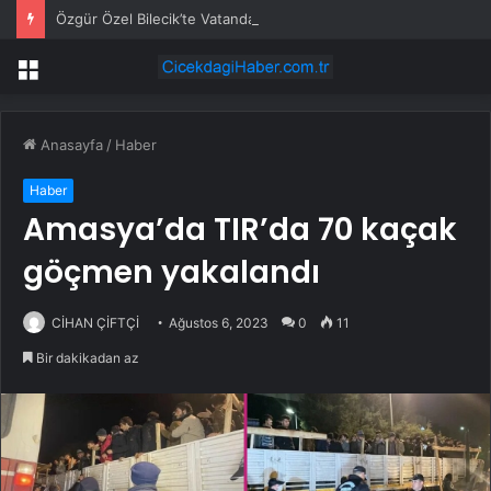
Özgür Özel Bilecik’te Vatandaşlarla Bir Araya Geldi
Menü
Anasayfa
/
Haber
Haber
Amasya’da TIR’da 70 kaçak
göçmen yakalandı
CİHAN ÇİFTÇİ
Ağustos 6, 2023
0
11
Bir dakikadan az