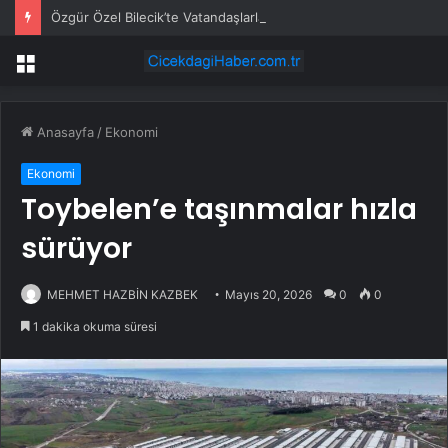
Özgür Özel Bilecik’te Vatandaşlarla Bir Araya Geldi
Menü
Anasayfa
/
Ekonomi
Ekonomi
Toybelen’e taşınmalar hızla
sürüyor
MEHMET HAZBİN KAZBEK
Mayıs 20, 2026
0
0
1 dakika okuma süresi