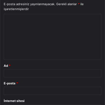
E-posta adresiniz yayınlanmayacak.
Gerekli alanlar
*
ile
işaretlenmişlerdir
Y
o
r
u
m
*
Ad
*
E-posta
*
İnternet sitesi