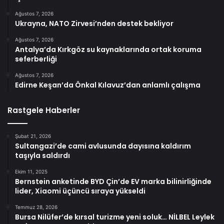
Ağustos 7, 2026
Ukrayna, NATO Zirvesi’nden destek bekliyor
Ağustos 7, 2026
Antalya’da Kırkgöz su kaynaklarında ortak koruma
seferberliği
Ağustos 7, 2026
Edirne Keşan’da Önkal Kılavuz’dan anlamlı çalışma
Rastgele Haberler
Şubat 21, 2026
Sultangazi’de cami avlusunda dayısına kaldırım
taşıyla saldırdı
Ekim 11, 2025
Bernstein anketinde BYD Çin’de EV marka bilinirliğinde
lider, Xiaomi üçüncü sıraya yükseldi
Temmuz 28, 2026
Bursa Nilüfer’de kırsal turizme yeni soluk… NİLBEL Leylek