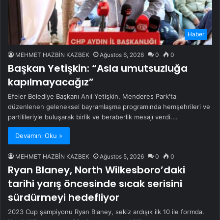
Haber
MEHMET HAZBİN KAZBEK
Ağustos 6, 2026
0
0
Başkan Yetişkin: “Asla umutsuzluğa
kapılmayacağız”
Efeler Belediye Başkanı Anıl Yetişkin, Menderes Park'ta
düzenlenen geleneksel bayramlaşma programında hemşehrileri ve
partilileriyle buluşarak birlik ve beraberlik mesajı verdi.…
Devamını Oku »
MEHMET HAZBİN KAZBEK
Ağustos 5, 2026
0
0
Ryan Blaney, North Wilkesboro’daki
tarihi yarış öncesinde sıcak serisini
sürdürmeyi hedefliyor
2023 Cup şampiyonu Ryan Blaney, sekiz ardışık ilk 10 ile formda.