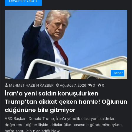
Devamını Oku »
Haber
MEHMET HAZBİN KAZBEK
Ağustos 7, 2026
0
0
İran’a yeni saldırı konuşulurken
Trump’tan dikkat çeken hamle! Oğlunun
düğününe bile gitmiyor
ABD Başkanı Donald Trump, İran'a yönelik olası yeni saldırıları
değerlendirdiğine ilişkin iddialar ülke basınının gündemindeyken,
hafta sonu için planladığı New…