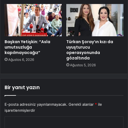
Başkan Yetişkin: “Asla
Türkan Şoray’ın kızı da
umutsuzluğa
uyuşturucu
kapılmayacağız”
operasyonunda
gözaltında
Ağustos 6, 2026
Ağustos 5, 2026
Bir yanıt yazın
E-posta adresiniz yayınlanmayacak.
Gerekli alanlar
*
ile
işaretlenmişlerdir
Y