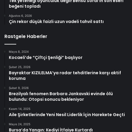
Tek yeteneği oyunculuk değil! Bensu Soral’ın son eseri
beğeni topladı
Ağustos 6, 2026
Çin rekor düşük faizli uzun vadeli tahvil sattı
Rastgele Haberler
Mayıs 8, 2024
Kocaeli’de “Çiftçi Şenliği” başlıyor
Şubat 25, 2026
Bayraktar KIZILELMA’ya radar tehditlerine karşı aktif
koruma
Şubat 9, 2026
Brezilyalı fenomen Barbara Jankavski evinde ölü
bulundu: Otopsi sonucu bekleniyor
Kasım 14, 2025
Aile Şirketlerinde Yeni Nesil Liderlik İçin Harekete Geçti
Mayıs 24, 2025
Bursa’da Yangın: Kediyi İtfaiye Kurtardı