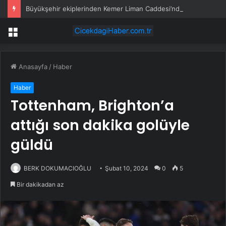
Büyükşehir ekiplerinden Kemer Liman Caddesi’nde çalışma
Menü
Anasayfa
/
Haber
Haber
Tottenham, Brighton’a
attığı son dakika golüyle
güldü
BERK DOKUMACIOĞLU
Şubat 10, 2024
0
5
Bir dakikadan az