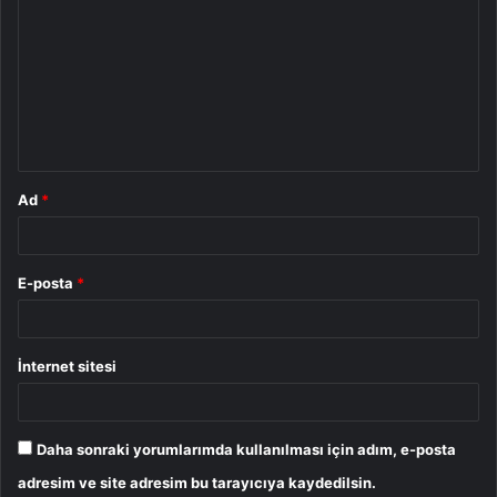
o
r
u
m
*
Ad
*
E-posta
*
İnternet sitesi
Daha sonraki yorumlarımda kullanılması için adım, e-posta
adresim ve site adresim bu tarayıcıya kaydedilsin.