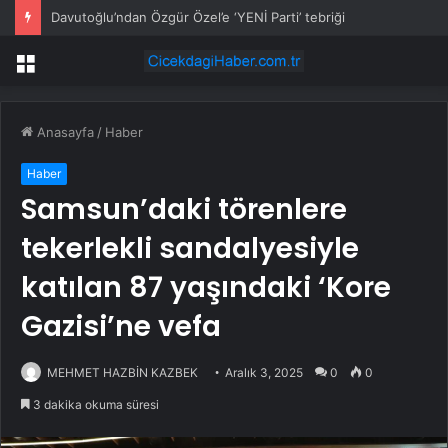
Davutoğlu’ndan Özgür Özel’e ‘YENİ Parti’ tebriği
Menü
Anasayfa
/
Haber
Haber
Samsun’daki törenlere
tekerlekli sandalyesiyle
katılan 87 yaşındaki ‘Kore
Gazisi’ne vefa
MEHMET HAZBİN KAZBEK
Aralık 3, 2025
0
0
3 dakika okuma süresi