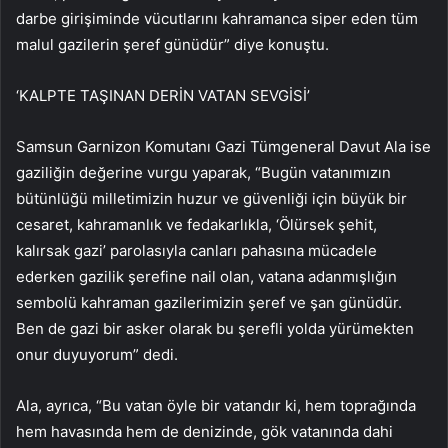
darbe girişiminde vücutlarını kahramanca siper eden tüm
malul gazilerin şeref günüdür” diye konuştu.
‘KALPTE TAŞINAN DERİN VATAN SEVGİSİ’
Samsun Garnizon Komutanı Gazi Tümgeneral Davut Ala ise
gaziliğin değerine vurgu yaparak, “Bugün vatanımızın
bütünlüğü milletimizin huzur ve güvenliği için büyük bir
cesaret, kahramanlık ve fedakarlıkla, ‘Ölürsek şehit,
kalırsak gazi’ parolasıyla canları pahasına mücadele
ederken gazilik şerefine nail olan, vatana adanmışlığın
sembolü kahraman gazilerimizin şeref ve şan günüdür.
Ben de gazi bir asker olarak bu şerefli yolda yürümekten
onur duyuyorum” dedi.
Ala, ayrıca, “Bu vatan öyle bir vatandır ki, hem toprağında
hem havasında hem de denizinde, gök vatanında dahi