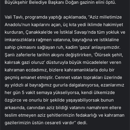
Büyükşehir Belediye Başkanı Doğan gazinin elini öptü.
Vali Tavlı, programda yaptığı açıklamada, “Aziz milletimize
Anadolu’nun kapılarını açan, üç kıta yedi iklimde hakimiyet
kurduran, Çanakkale’de ve İstiklal Savaşı’nda tüm yokluk ve
imkansızlıklara rağmen vatanına, bayrağına ve istiklaline
sahip çıkmasını sağlayan ruh, kadim ‘gaza’ anlayışımızdır.
Şanlı zaferlerle tarihin akışını değiştirirken, ‘Ölürsek şehit,
kalırsak gazi oluruz’ düsturuyla büyük mücadeleler veren
kahraman ecdadımız, bizlere kahramanlıklarla dolu bir
geçmiş emanet etmiştir. Cennet vatan toprakları üzerinde
ay yıldızlı al bayrağımız gururla dalgalanıyorsa, ezanlarımız
her gün 5 vakit semaya yükseliyorsa, kendi ülkemizde
özgürce ve onurlu bir şekilde yaşayabiliyorsak bunun
arkasında, canından aziz bildiği vatanını namahrem ellere
teslim etmeyen aziz şehitlerimizin fedakarlığı ve kahraman
gazilerimizin üstün cesareti vardır” dedi.