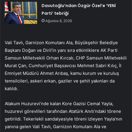
Davutoğlu’ndan Özgür Özel’e ‘YENİ
Parti’ tebriği
Ağustos 8, 2026
Vali Tavlı, Garnizon Komutanı Ala, Büyükşehir Belediye
Başkanı Doğan ve Diril’in yanı sıra etkinliklere AK Parti
Samsun Milletvekili Orhan Kırcalı, CHP Samsun Milletvekili
Murat Çan, Cumhuriyet Başsavcısı Mehmet Sabri Kılıç, İl
Emniyet Müdürü Ahmet Arıbaş, kamu kurum ve kuruluş
temsilcileri, askeri erkan, gaziler ve şehit yakınları da
katıldı.
Atakum Huzurevi’nde kalan Kore Gazisi Cemal Yayla,
huzurevi görevlileri tarafından Atatürk Anıtı’ndaki törene
getirildi. Tekerlekli sandalyesiyle töreni izleyen Yayla’nın
yanına gelen Vali Tavlı, Garnizon Komutanı Ala ve