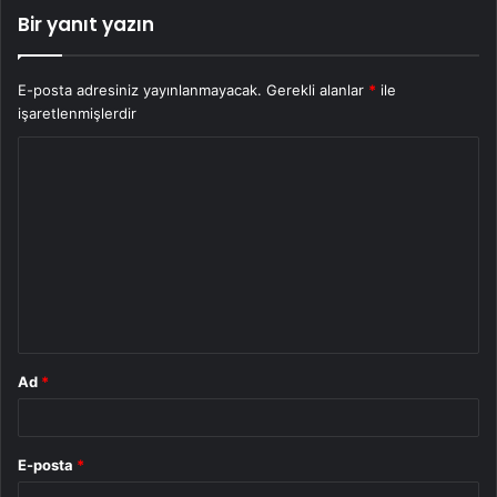
Bir yanıt yazın
E-posta adresiniz yayınlanmayacak.
Gerekli alanlar
*
ile
işaretlenmişlerdir
Y
o
r
u
m
*
Ad
*
E-posta
*