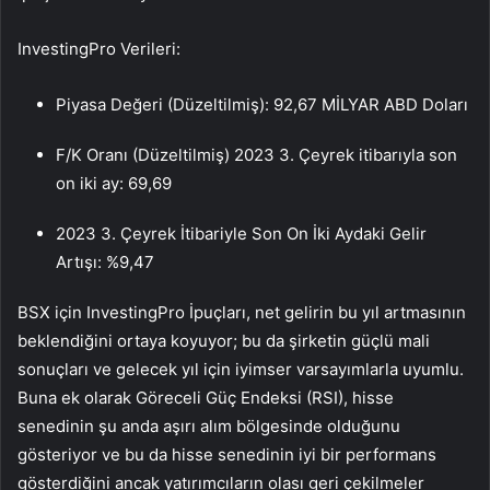
InvestingPro Verileri:
Piyasa Değeri (Düzeltilmiş): 92,67 MİLYAR ABD Doları
F/K Oranı (Düzeltilmiş) 2023 3. Çeyrek itibarıyla son
on iki ay: 69,69
2023 3. Çeyrek İtibariyle Son On İki Aydaki Gelir
Artışı: %9,47
BSX için InvestingPro İpuçları, net gelirin bu yıl artmasının
beklendiğini ortaya koyuyor; bu da şirketin güçlü mali
sonuçları ve gelecek yıl için iyimser varsayımlarla uyumlu.
Buna ek olarak Göreceli Güç Endeksi (RSI), hisse
senedinin şu anda aşırı alım bölgesinde olduğunu
gösteriyor ve bu da hisse senedinin iyi bir performans
gösterdiğini ancak yatırımcıların olası geri çekilmeler