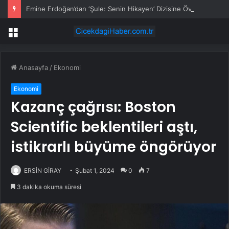
Emine Erdoğan’dan ‘Şule: Senin Hikayen’ Dizisine Övgü
Menü
Anasayfa
/
Ekonomi
Ekonomi
Kazanç çağrısı: Boston
Scientific beklentileri aştı,
istikrarlı büyüme öngörüyor
ERSİN GİRAY
Şubat 1, 2024
0
7
3 dakika okuma süresi