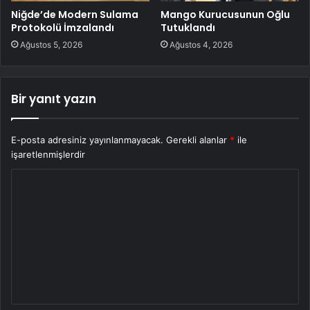
Niğde’de Modern Sulama
Mango Kurucusunun Oğlu
Protokolü İmzalandı
Tutuklandı
Ağustos 5, 2026
Ağustos 4, 2026
Bir yanıt yazın
E-posta adresiniz yayınlanmayacak.
Gerekli alanlar
*
ile
işaretlenmişlerdir
Y
o
r
u
m
*