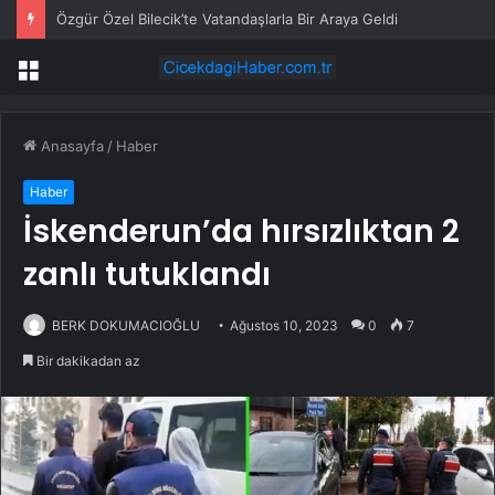
Emre Matraş, İsmail Yüksek ile evlenen kızının nikahına itiraz etti
Menü
Anasayfa
/
Haber
Haber
İskenderun’da hırsızlıktan 2
zanlı tutuklandı
BERK DOKUMACIOĞLU
Ağustos 10, 2023
0
7
Bir dakikadan az