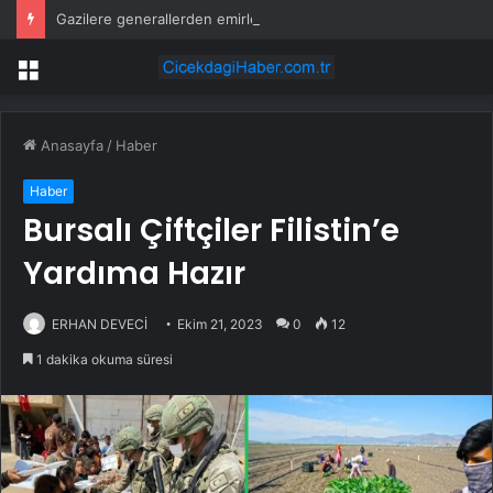
Gazilere generallerden emirle sürpriz ziyaret
Menü
Anasayfa
/
Haber
Haber
Bursalı Çiftçiler Filistin’e
Yardıma Hazır
ERHAN DEVECİ
Ekim 21, 2023
0
12
1 dakika okuma süresi