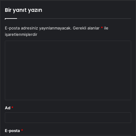
Bir yanıt yazın
E-posta adresiniz yayınlanmayacak.
Gerekli alanlar
*
ile
işaretlenmişlerdir
Y
o
r
u
m
*
Ad
*
E-posta
*