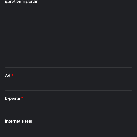
işaretlenmişlerdir
Y
o
r
u
m
*
Ad
*
E-posta
*
İnternet sitesi