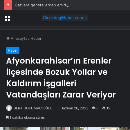
Gazilere generallerden emirle sürpriz ziyaret
Menü
Anasayfa
/
Haber
Haber
Afyonkarahisar’ın Erenler
İlçesinde Bozuk Yollar ve
Kaldırım İşgalleri
Vatandaşları Zarar Veriyor
BERK DOKUMACIOĞLU
Haziran 26, 2023
0
19
1 dakika okuma süresi