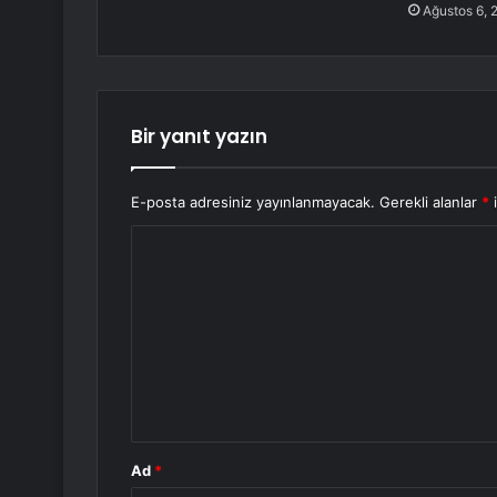
Ağustos 6, 
Bir yanıt yazın
E-posta adresiniz yayınlanmayacak.
Gerekli alanlar
*
i
Y
o
r
u
m
*
Ad
*