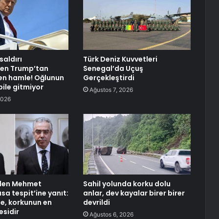
saldırı
Türk Deniz Kuvvetleri
ken Trump’tan
Senegal’da Uçuş
en hamle! Oğlunun
Gerçekleştirdi
ile gitmiyor
Ağustos 7, 2026
2026
’den Mehmet
Sahil yolunda korku dolu
sa tespit’ine yanıt:
anlar, dev kayalar birer birer
, korkunun en
devrildi
sidir
Ağustos 6, 2026