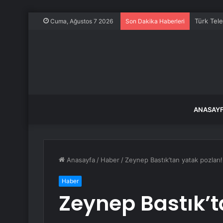
Türk Tele
Cuma, Ağustos 7 2026
Son Dakika Haberleri
ANASAY
Anasayfa
/
Haber
/
Zeynep Bastık’tan yatak pozları!
Haber
Zeynep Bastık’t