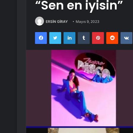
“Sen en iyisin”
ERSİN GİRAY
Mayıs 9, 2023
Facebook
Twitter
LinkedIn
Tumblr
Pinterest
Reddit