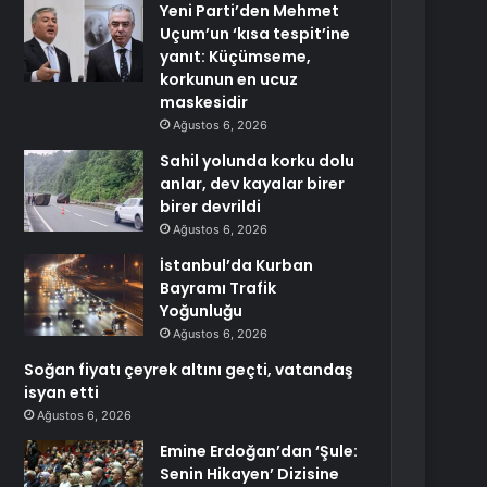
Yeni Parti’den Mehmet
Uçum’un ‘kısa tespit’ine
yanıt: Küçümseme,
korkunun en ucuz
maskesidir
Ağustos 6, 2026
Sahil yolunda korku dolu
anlar, dev kayalar birer
birer devrildi
Ağustos 6, 2026
İstanbul’da Kurban
Bayramı Trafik
Yoğunluğu
Ağustos 6, 2026
Soğan fiyatı çeyrek altını geçti, vatandaş
isyan etti
Ağustos 6, 2026
Emine Erdoğan’dan ‘Şule:
Senin Hikayen’ Dizisine