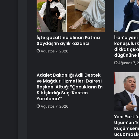
İşte gözaltına alınan Fatma
İran’a yeni 
Soydaş’ın aylık kazancı
konuşulur
dikkat çek
Ağustos 7, 2026
düğününe b
Ağustos 7, 
Adalet Bakanlığı Adli Destek
ve Mağdur Hizmetleri Dairesi
Başkanı Altuğ: “Çocukların En
Sık İşlediği Suç ‘Kasten
Yaralama'”
Ağustos 7, 2026
Yeni Parti
Uçum’un ‘kı
Küçümseme
ucuz maske