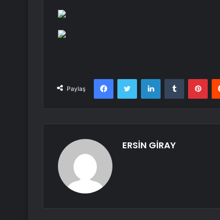
Facebook
Twitter
LinkedIn
Tumblr
Pint
Paylaş
ERSİN GİRAY