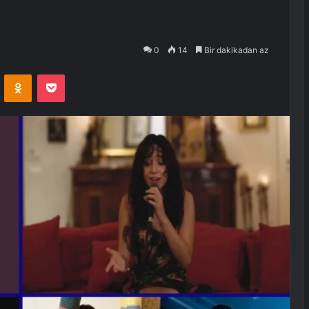
0
14
Bir dakikadan az
VKontakte
Odnoklassniki
Pocket