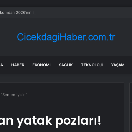
kom’dan 2026’nın ilk yarısında 17,2 milyar TL kâr
FA
HABER
EKONOMI
SAĞLIK
TEKNOLOJI
YAŞAM
 “Sen en iyisin”
an yatak pozları!