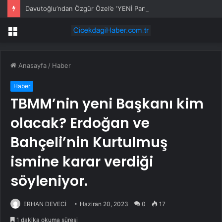
Davutoğlu’ndan Özgür Özel’e ‘YENİ Parti’ tebriği
Menü
Anasayfa
/
Haber
Haber
TBMM’nin yeni Başkanı kim
olacak? Erdoğan ve
Bahçeli’nin Kurtulmuş
ismine karar verdiği
söyleniyor.
ERHAN DEVECİ
Haziran 20, 2023
0
17
1 dakika okuma süresi