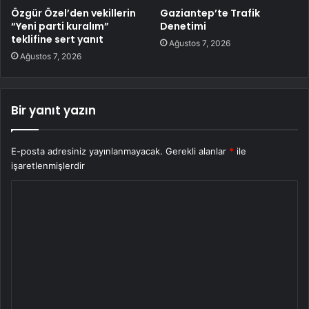
Özgür Özel’den vekillerin
Gaziantep’te Trafik
“Yeni parti kuralım”
Denetimi
teklifine sert yanıt
Ağustos 7, 2026
Ağustos 7, 2026
Bir yanıt yazın
E-posta adresiniz yayınlanmayacak.
Gerekli alanlar
*
ile
işaretlenmişlerdir
Y
o
r
u
m
*