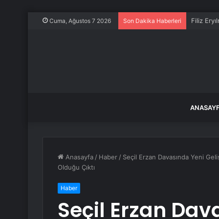
Filiz Ery
Cuma, Ağustos 7 2026
Son Dakika Haberleri
ANASAY
Anasayfa
/
Haber
/
Seçil Erzan Davasında Yeni Ge
Olduğu Çıktı
Haber
Seçil Erzan Dav