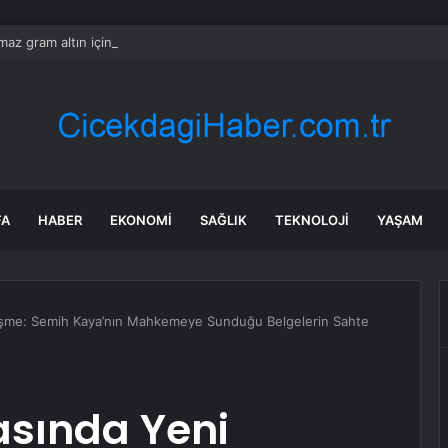
ılmaz gram altın için rakam verdi: Yarın akşama işaret etti
FA
HABER
EKONOMI
SAĞLIK
TEKNOLOJI
YAŞAM
lişme: Semih Kaya’nın Mahkemeye Sunduğu Belgelerin Sahte
asında Yeni