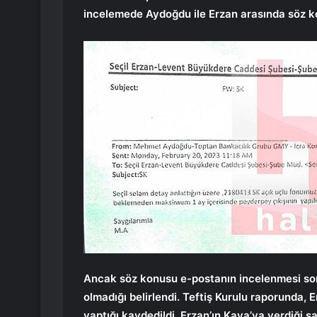
incelemede Aydoğdu ile Erzan arasında söz ko
Ancak söz konusu e-postanın incelenmesi son
olmadığı belirlendi. Teftiş Kurulu raporunda,
yaptığı kaydedildi. Erzan’ın Kaya’ya verdiği s