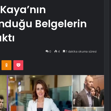
 Kaya’nın
duğu Belgelerin
ktı
0
4
1 dakika okuma süresi
VKontakte
Odnoklassniki
Pocket