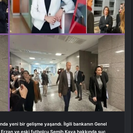
sında yeni bir gelişme yaşandı. İlgili bankanın Genel
Erzan ve eski futbolcu Semih Kaya hakkında suç