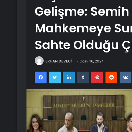
Gelişme: Semih
Mahkemeye Sun
Sahte Olduğu Çı
ERHAN DEVECİ
Ocak 16, 2024
Facebook
Twitter
LinkedIn
Tumblr
Pinterest
Reddit