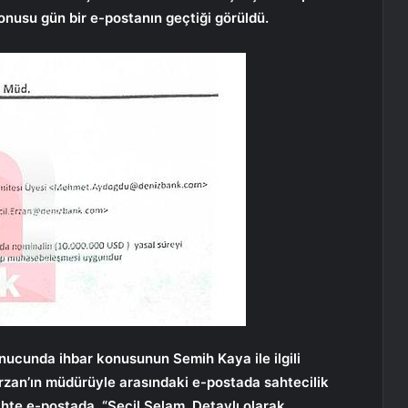
nusu gün bir e-postanın geçtiği görüldü.
ucunda ihbar konusunun Semih Kaya ile ilgili
 Erzan’ın müdürüyle arasındaki e-postada sahtecilik
ahte e-postada, “Seçil Selam. Detaylı olarak