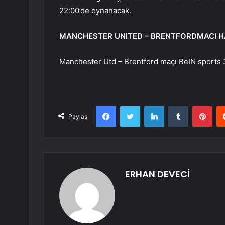
22:00’de oynanacak.
MANCHESTER UNITED – BRENTFORDMACI H
Manchester Utd – Brentford maçı BeIN sports 3
Facebook
Twitter
LinkedIn
Tumblr
Pint
Paylaş
ERHAN DEVECİ