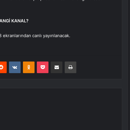
ANGİ KANAL?
 ekranlarından canlı yayınlanacak.
erest
Reddit
VKontakte
Odnoklassniki
Pocket
E-Posta ile paylaş
Yazdır