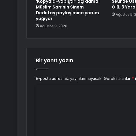
‘Kopyala-yapıştır’ açıklama!
Seul’de Üs
Müslim Sarı’nın Sinem
Ölü, 3 Yaral
Dedetaş paylaşımına yorum
Ağustos 9, 
yağıyor
Ağustos 9, 2026
Bir yanıt yazın
E-posta adresiniz yayınlanmayacak.
Gerekli alanlar
*
i
Y
o
r
u
m
*