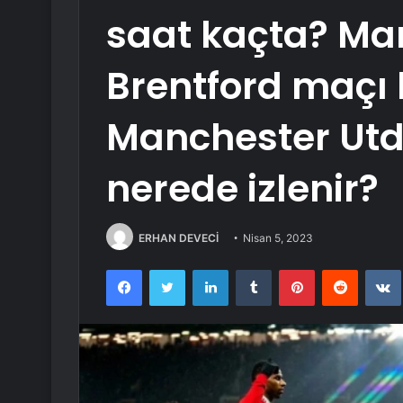
saat kaçta? Ma
Brentford maçı
Manchester Utd
nerede izlenir?
ERHAN DEVECİ
Nisan 5, 2023
Facebook
Twitter
LinkedIn
Tumblr
Pinterest
Reddit