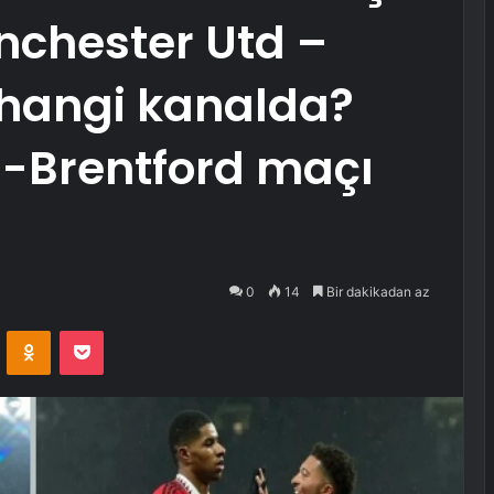
nchester Utd –
 hangi kanalda?
-Brentford maçı
0
14
Bir dakikadan az
VKontakte
Odnoklassniki
Pocket