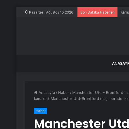
Özgü
Pazartesi, Ağustos 10 2026
Son Dakika Haberleri
ANASAY
Anasayfa
/
Haber
/
Manchester Utd – Brentford ma
kanalda? Manchester Utd-Brentford maçı nerede izle
Haber
Manchester Utd