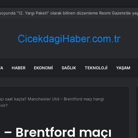
r Özel’in de adı geçiyordu! Kılıçdaroğlu ihraç tartışmalarına noktayı koyd
FA
HABER
EKONOMI
SAĞLIK
TEKNOLOJI
YAŞAM
çı saat kaçta? Manchester Utd – Brentford maçı hangi
nir?
 – Brentford maçı