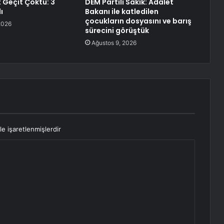
t Geçit Çöktü: 3
DEM Partili Sakık: Adalet
ı
Bakanı ile katledilen
çocukların dosyasını ve barış
2026
sürecini görüştük
Ağustos 9, 2026
le işaretlenmişlerdir