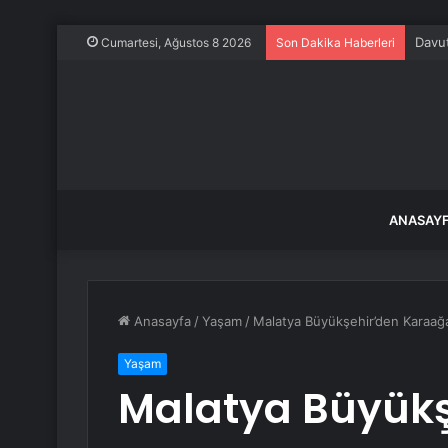
Davut
Cumartesi, Ağustos 8 2026
Son Dakika Haberleri
ANASAY
Anasayfa
/
Yaşam
/
Malatya Büyükşehir’den Karaağaç
Yaşam
Malatya Büyükş