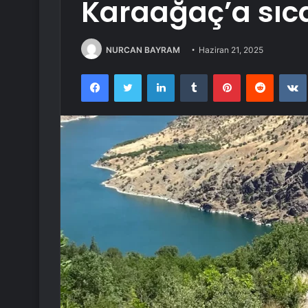
Karaağaç’a sıca
NURCAN BAYRAM
Haziran 21, 2025
Facebook
Twitter
LinkedIn
Tumblr
Pinterest
Reddit