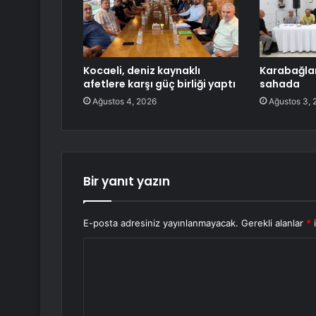
Kocaeli, deniz kaynaklı
Karabağla
afetlere karşı güç birliği yaptı
sahada
Ağustos 4, 2026
Ağustos 3, 
Bir yanıt yazın
E-posta adresiniz yayınlanmayacak.
Gerekli alanlar
*
i
Y
o
r
u