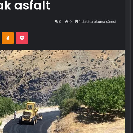
k asfalt
0
0
1 dakika okuma süresi
VKontakte
Odnoklassniki
Pocket