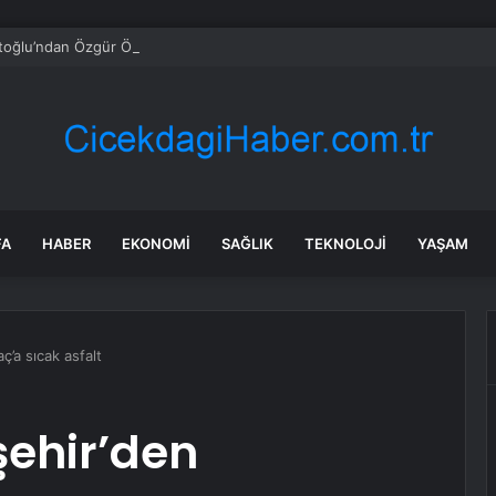
oğlu’ndan Özgür Özel’e ‘YENİ Parti’ tebriği
FA
HABER
EKONOMI
SAĞLIK
TEKNOLOJI
YAŞAM
’a sıcak asfalt
ehir’den