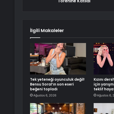
Törenine Katıldı
İlgili Makaleler
Tek yeteneği oyunculuk değil!
Kızını der
Bensu Soral’ın son eseri
için yarışm
beğeni topladı
teklif haya
Ağustos 6, 2026
Ağustos 6, 