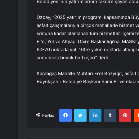
Belediyesi’nin yatırımlarının takdire şayan oldu
Özbay, “2025 yatırım programı kapsamında Büy
asfalt çalışmalarıyla birçok mahallede hizmet ve
sonuna kadar planlanan tüm hizmetler ilçemiz
Er’e, Yol ve Altyapı Daire Başkanlığı’na, MASK
60-70 noktada yol, 100’e yakın noktada altyapı ç
sunulması büyük bir başarı” dedi.
Karaağaç Mahalle Muhtarı Erol Bozyiğit, asfalt
Büyükşehir Belediye Başkanı Sami Er ve ekibine
Facebook
Twitter
LinkedIn
Tumblr
Pint
Paylaş