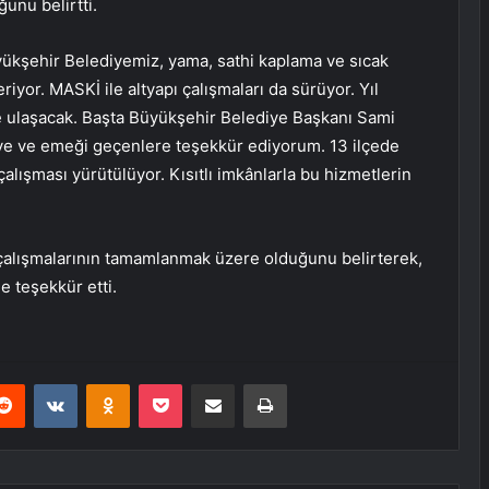
ğunu belirtti.
ükşehir Belediyemiz, yama, sathi kaplama ve sıcak
riyor. MASKİ ile altyapı çalışmaları da sürüyor. Yıl
e ulaşacak. Başta Büyükşehir Belediye Başkanı Sami
İ’ye ve emeği geçenlere teşekkür ediyorum. 13 ilçede
alışması yürütülüyor. Kısıtlı imkânlarla bu hizmetlerin
 çalışmalarının tamamlanmak üzere olduğunu belirterek,
 teşekkür etti.
erest
Reddit
VKontakte
Odnoklassniki
Pocket
E-Posta ile paylaş
Yazdır