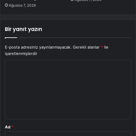
Ağustos 7, 2026
Bir yanıt yazın
E-posta adresiniz yayınlanmayacak.
Gerekli alanlar
*
ile
işaretlenmişlerdir
Y
o
r
u
m
*
Ad
*