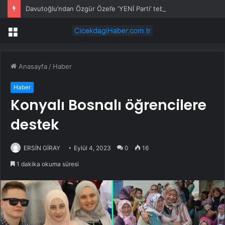
Davutoğlu’ndan Özgür Özel’e ‘YENİ Parti’ tebriği
Menü
Anasayfa
/
Haber
Haber
Konyalı Bosnalı öğrencilere
destek
ERSİN GİRAY
Eylül 4, 2023
0
16
1 dakika okuma süresi