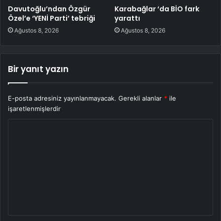
Davutoğlu’ndan Özgür
Karabağlar ‘da BİO fark
Özel’e ‘YENİ Parti’ tebriği
yarattı
Ağustos 8, 2026
Ağustos 8, 2026
Bir yanıt yazın
E-posta adresiniz yayınlanmayacak.
Gerekli alanlar
*
ile
işaretlenmişlerdir
Y
o
r
u
m
*