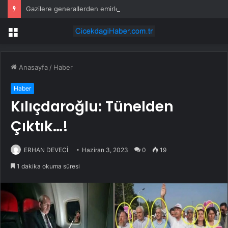
Gazilere generallerden emirle sürpriz ziyaret
Menü
Anasayfa
/
Haber
Haber
Kılıçdaroğlu: Tünelden
Çıktık…!
ERHAN DEVECİ
Haziran 3, 2023
0
19
1 dakika okuma süresi