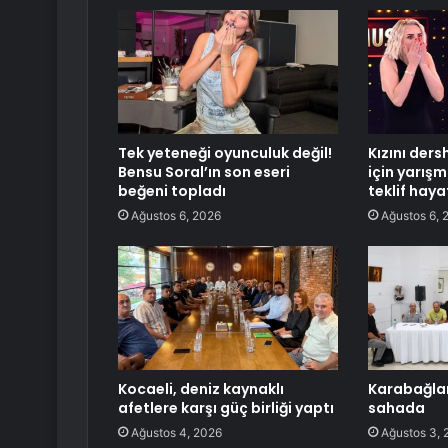
Tek yeteneği oyunculuk değil!
Kızını der
Bensu Soral’ın son eseri
için yarışm
beğeni topladı
teklif haya
Ağustos 6, 2026
Ağustos 6, 
Kocaeli, deniz kaynaklı
Karabağla
afetlere karşı güç birliği yaptı
sahada
Ağustos 4, 2026
Ağustos 3, 