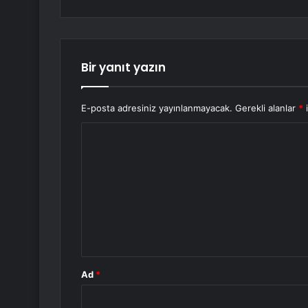
Bir yanıt yazın
E-posta adresiniz yayınlanmayacak.
Gerekli alanlar
*
i
Y
o
r
u
m
*
Ad
*