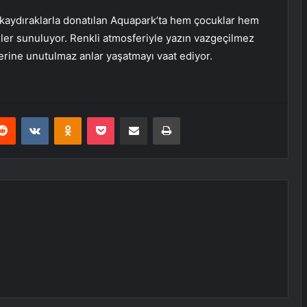
e kaydıraklarla donatılan Aquapark’ta hem çocuklar hem
teler sunuluyor. Renkli atmosferiyle yazın vazgeçilmez
ilerine unutulmaz anlar yaşatmayı vaat ediyor.
erest
Reddit
VKontakte
Odnoklassniki
Pocket
E-Posta ile paylaş
Yazdır