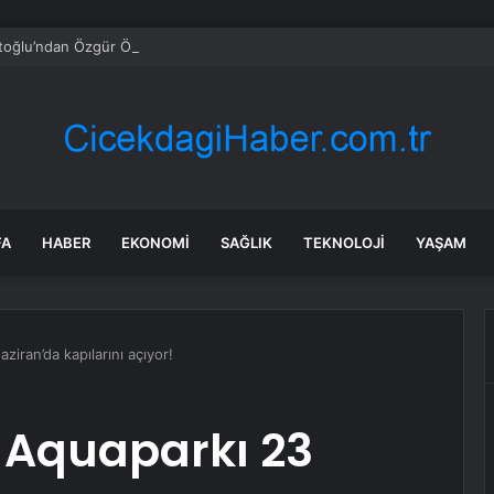
oğlu’ndan Özgür Özel’e ‘YENİ Parti’ tebriği
FA
HABER
EKONOMI
SAĞLIK
TEKNOLOJI
YAŞAM
ziran’da kapılarını açıyor!
i Aquaparkı 23