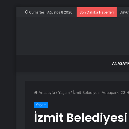
Davut
Cumartesi, Ağustos 8 2026
Son Dakika Haberleri
ANASAY
Anasayfa
/
Yaşam
/
İzmit Belediyesi Aquaparkı 23 Ha
Yaşam
İzmit Belediyes