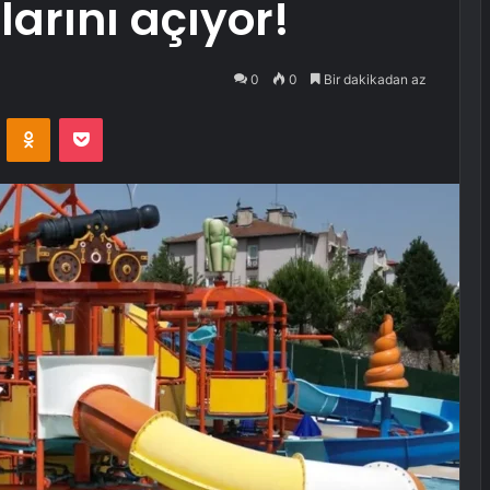
arını açıyor!
0
0
Bir dakikadan az
VKontakte
Odnoklassniki
Pocket