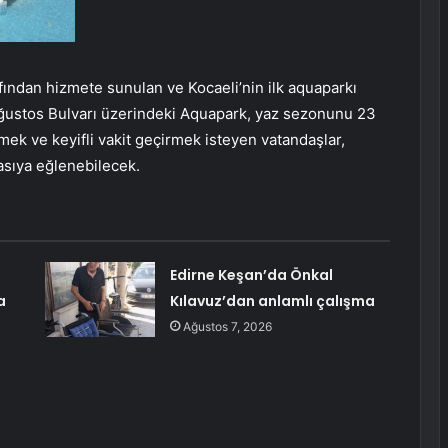
afından hizmete sunulan ve Kocaeli’nin ilk aquaparkı
Ağustos Bulvarı üzerindeki Aquapark, yaz sezonunu 23
mek ve keyifli vakit geçirmek isteyen vatandaşlar,
asıya eğlenebilecek.
Edirne Keşan’da Önkal
a
Kılavuz’dan anlamlı çalışma
Ağustos 7, 2026