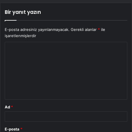
Bir yanıt yazın
E-posta adresiniz yayınlanmayacak.
Gerekli alanlar
*
ile
işaretlenmişlerdir
Y
o
r
u
m
*
Ad
*
E-posta
*