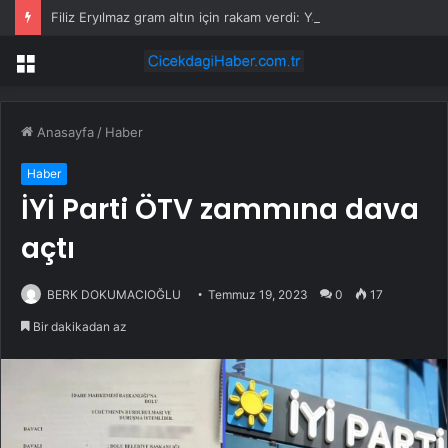
Filiz Eryılmaz gram altın için rakam verdi: Yarın akşama işaret etti
Menü
Anasayfa
/
Haber
Haber
İYİ Parti ÖTV zammına dava
açtı
BERK DOKUMACIOĞLU
Temmuz 19, 2023
0
17
Bir dakikadan az