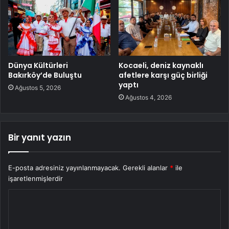
Dünya Kültürleri
Kocaeli, deniz kaynaklı
Bakırköy’de Buluştu
afetlere karşı güç birliği
yaptı
Ağustos 5, 2026
Ağustos 4, 2026
Bir yanıt yazın
E-posta adresiniz yayınlanmayacak.
Gerekli alanlar
*
ile
işaretlenmişlerdir
Y
o
r