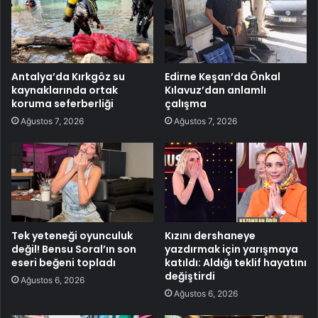
Antalya’da Kırkgöz su
Edirne Keşan’da Önkal
kaynaklarında ortak
Kılavuz’dan anlamlı
koruma seferberliği
çalışma
Ağustos 7, 2026
Ağustos 7, 2026
Tek yeteneği oyunculuk
Kızını dershaneye
değil! Bensu Soral’ın son
yazdırmak için yarışmaya
eseri beğeni topladı
katıldı: Aldığı teklif hayatını
değiştirdi
Ağustos 6, 2026
Ağustos 6, 2026