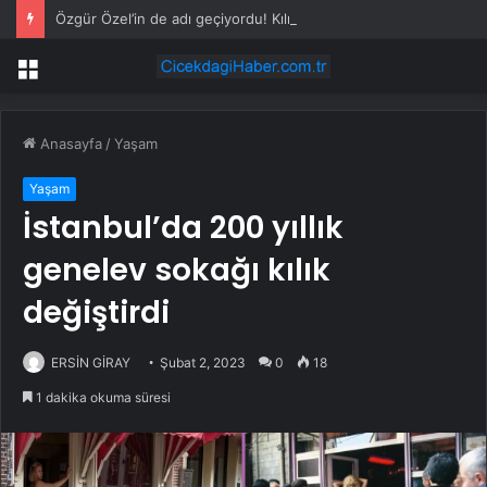
Özgür Özel’in de adı geçiyordu! Kılıçdaroğlu ihraç tartışmalarına noktayı koydu
Menü
Anasayfa
/
Yaşam
Yaşam
İstanbul’da 200 yıllık
genelev sokağı kılık
değiştirdi
ERSİN GİRAY
Şubat 2, 2023
0
18
1 dakika okuma süresi