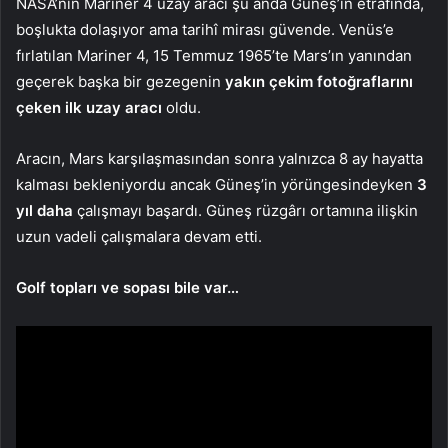
NASA’nın Mariner 4 uzay aracı şu anda Güneş’in etrafında,
boşlukta dolaşıyor ama tarihî mirası güvende. Venüs’e
fırlatılan Mariner 4, 15 Temmuz 1965’te Mars’ın yanından
geçerek başka bir gezegenin
yakın çekim fotoğraflarını
çeken ilk uzay aracı
oldu.
Aracın, Mars karşılaşmasından sonra yalnızca 8 ay hayatta
kalması bekleniyordu ancak Güneş’in yörüngesindeyken
3
yıl daha
çalışmayı başardı. Güneş rüzgârı ortamına ilişkin
uzun vadeli çalışmalara devam etti.
Golf topları ve sopası bile var…