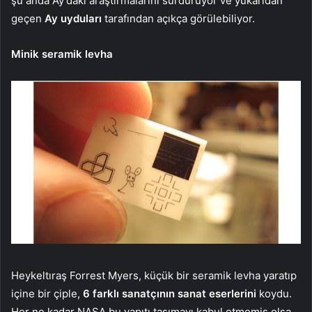
şu anda Ay’daki araştırmalarını sürdürüyor ve yukarıdan
geçen
Ay uyduları
tarafından açıkça görülebiliyor.
Minik seramik levha
Heykeltıraş Forrest Myers, küçük bir seramik levha yaratıp
içine bir çiple,
6 farklı sanatçının sanat eserlerini
koydu.
Her ne kadar NASA bu yapıtı taşımayı kabul etmemiş olsa