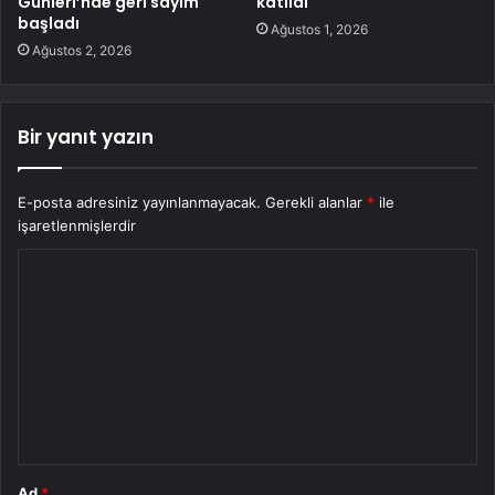
Günleri’nde geri sayım
katıldı
başladı
Ağustos 1, 2026
Ağustos 2, 2026
Bir yanıt yazın
E-posta adresiniz yayınlanmayacak.
Gerekli alanlar
*
ile
işaretlenmişlerdir
Y
o
r
u
m
*
Ad
*