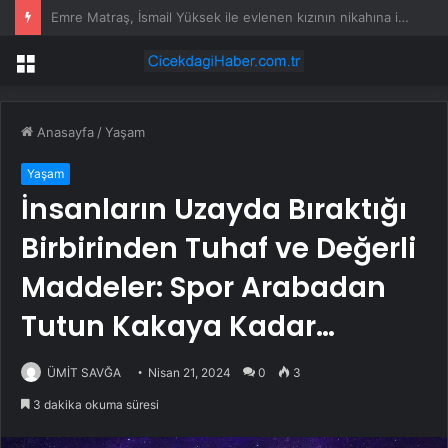
Akdeniz’in dibinden 50 bin tanesi çıkarıldı
Menü
Anasayfa
/
Yaşam
Yaşam
İnsanların Uzayda Bıraktığı
Birbirinden Tuhaf ve Değerli
Maddeler: Spor Arabadan
Tutun Kakaya Kadar…
ÜMİT SAVĞA
Nisan 21, 2024
0
3
3 dakika okuma süresi