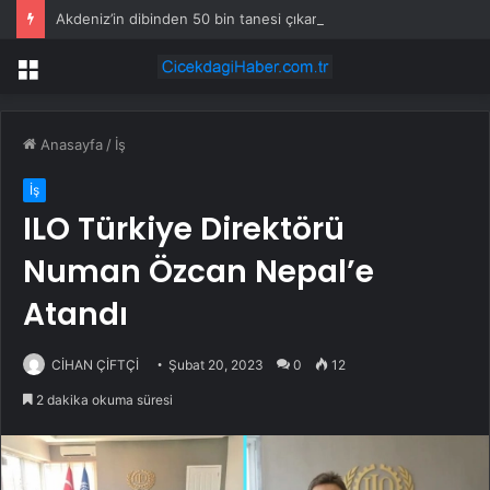
Akdeniz’in dibinden 50 bin tanesi çıkarıldı
Menü
Anasayfa
/
İş
İş
ILO Türkiye Direktörü
Numan Özcan Nepal’e
Atandı
CİHAN ÇİFTÇİ
Şubat 20, 2023
0
12
2 dakika okuma süresi