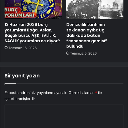
13 Haziran 2026 burç
Denizcilik tarihinin
yorumları! Boğa, Aslan,
saklanan ayıbı: Üç
Başak burcu AŞK, EVLİLİK,
dakikada batan
SAĞLIK yorumları ne diyor?
“cehennem gemisi”
bulundu
Temmuz 16, 2026
Temmuz 5, 2026
Bir yanıt yazın
E-posta adresiniz yayınlanmayacak.
Gerekli alanlar
*
ile
işaretlenmişlerdir
Y
o
r