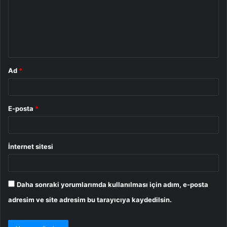
u
m
*
Ad
*
E-posta
*
İnternet sitesi
Daha sonraki yorumlarımda kullanılması için adım, e-posta
adresim ve site adresim bu tarayıcıya kaydedilsin.