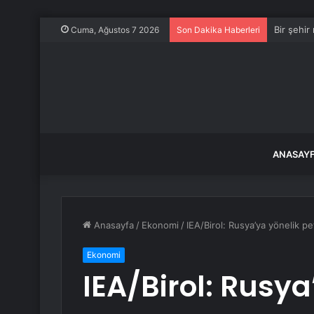
Bir şehir
Cuma, Ağustos 7 2026
Son Dakika Haberleri
ANASAY
Anasayfa
/
Ekonomi
/
IEA/Birol: Rusya’ya yönelik pe
Ekonomi
IEA/Birol: Rusya