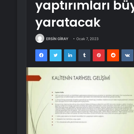
yaptırımları büy
yaratacak
ERSİN GİRAY
Ocak 7, 2023
Facebook
Twitter
LinkedIn
Tumblr
Pinterest
Reddit