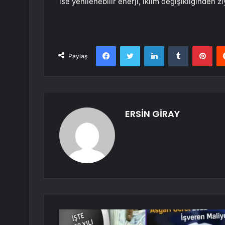
ise yenilenebilir enerji, iklim değişikliğinden 
Facebook
Twitter
LinkedIn
Tumblr
Pint
Paylaş
ERSİN GİRAY