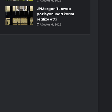
Ağustos 6, 2026
JPMorgan TL swap
pozisyonunda kârını
realize etti
Ağustos 6, 2026