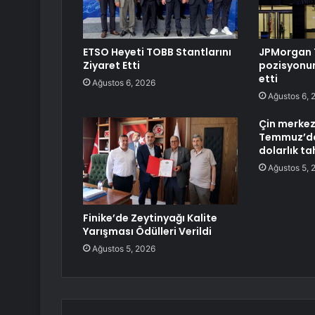
ETSO Heyeti TOBB Stantlarını
JPMorgan 
Ziyaret Etti
pozisyonun
etti
Ağustos 6, 2026
Ağustos 6, 
Çin merkez
Temmuz’da
dolarlık tah
Ağustos 5, 
Finike’de Zeytinyağı Kalite
Yarışması Ödülleri Verildi
Ağustos 5, 2026