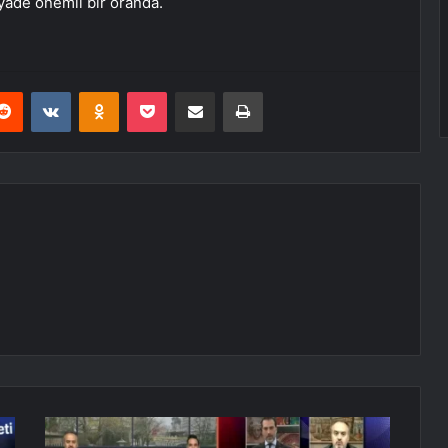
ziyade önemli bir oranda.
erest
Reddit
VKontakte
Odnoklassniki
Pocket
E-Posta ile paylaş
Yazdır