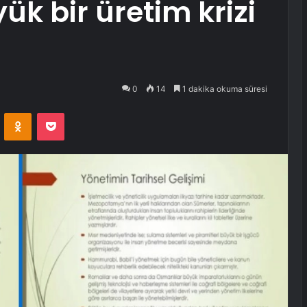
ük bir üretim krizi
0
14
1 dakika okuma süresi
VKontakte
Odnoklassniki
Pocket