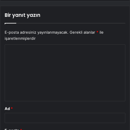
Bir yanıt yazın
E-posta adresiniz yayınlanmayacak.
Gerekli alanlar
*
ile
işaretlenmişlerdir
Y
o
r
u
m
*
Ad
*