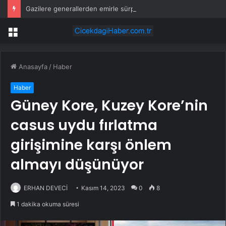
Gazilere generallerden emirle sürpriz ziyaret
Menü
Anasayfa
/
Haber
Haber
Güney Kore, Kuzey Kore’nin
casus uydu fırlatma
girişimine karşı önlem
almayı düşünüyor
ERHAN DEVECİ
Kasım 14, 2023
0
8
1 dakika okuma süresi