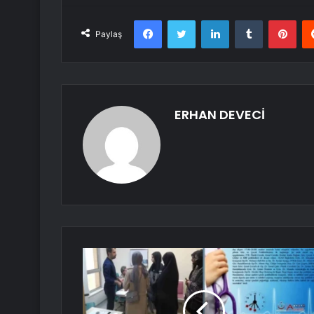
Facebook
Twitter
LinkedIn
Tumblr
Pint
Paylaş
ERHAN DEVECİ