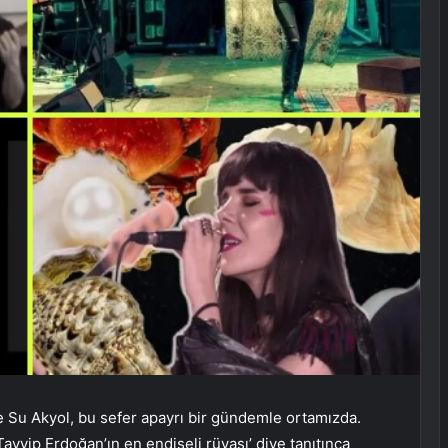
 Su Akyol, bu sefer apayrı bir gündemle ortamızda.
Tayyip Erdoğan’ın en endişeli rüyası’ diye tanıtınca