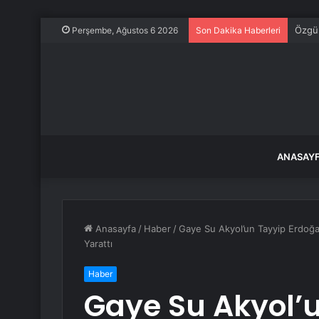
Özgür
Perşembe, Ağustos 6 2026
Son Dakika Haberleri
ANASAY
Anasayfa
/
Haber
/
Gaye Su Akyol’un Tayyip Erdoğa
Yarattı
Haber
Gaye Su Akyol’