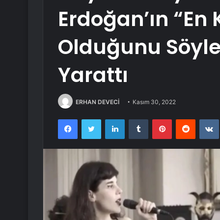
Erdoğan’ın “En 
Olduğunu Söyle
Yarattı
ERHAN DEVECİ
Kasım 30, 2022
Facebook
Twitter
LinkedIn
Tumblr
Pinterest
Reddit