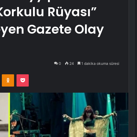
Korkulu Rüyası”
yen Gazete Olay
0
24
1 dakika okuma süresi
VKontakte
Odnoklassniki
Pocket