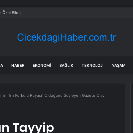
 Özel Bilecik’te Vatandaşlarla Bir Araya Geldi
FA
HABER
EKONOMI
SAĞLIK
TEKNOLOJI
YAŞAM
n’ın “En Korkulu Rüyası” Olduğunu Söyleyen Gazete Olay
un Tayyip