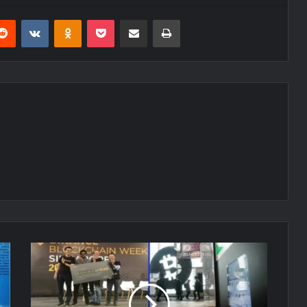
erest
Reddit
VKontakte
Odnoklassniki
Pocket
E-Posta ile paylaş
Yazdır