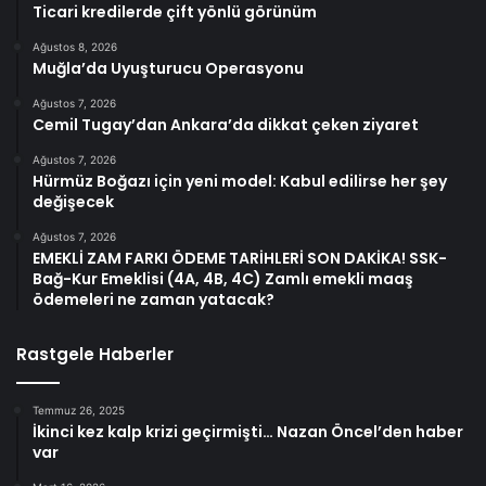
Ticari kredilerde çift yönlü görünüm
Ağustos 8, 2026
Muğla’da Uyuşturucu Operasyonu
Ağustos 7, 2026
Cemil Tugay’dan Ankara’da dikkat çeken ziyaret
Ağustos 7, 2026
Hürmüz Boğazı için yeni model: Kabul edilirse her şey
değişecek
Ağustos 7, 2026
EMEKLİ ZAM FARKI ÖDEME TARİHLERİ SON DAKİKA! SSK-
Bağ-Kur Emeklisi (4A, 4B, 4C) Zamlı emekli maaş
ödemeleri ne zaman yatacak?
Rastgele Haberler
Temmuz 26, 2025
İkinci kez kalp krizi geçirmişti… Nazan Öncel’den haber
var