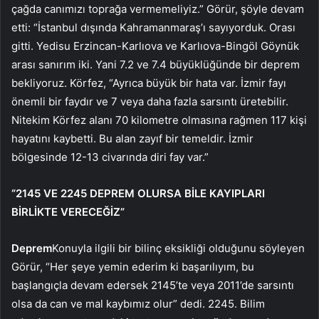
çağda canımızı toprağa vermemeliyiz.” Görür, şöyle devam
etti: “İstanbul dışında Kahramanmaraş’ı sayıyorduk. Orası
gitti. Yedisu Erzincan-Karlıova ve Karlıova-Bingöl Göynük
arası sanırım iki. Yani 7.2 ve 7.4 büyüklüğünde bir deprem
bekliyoruz. Körfez, “Ayrıca büyük bir hata var. İzmir fayı
önemli bir faydır ve 7 veya daha fazla sarsıntı üretebilir.
Nitekim Körfez alanı 70 kilometre olmasına rağmen 117 kişi
hayatını kaybetti. Bu alan zayıf bir temeldir. İzmir
bölgesinde 12-13 civarında diri fay var.”
“2145 VE 2245 DEPREM OLURSA BİLE KAYIPLARI
BİRLİKTE VERECEĞİZ”
Deprem
Konuyla ilgili bir bilinç eksikliği olduğunu söyleyen
Görür, “Her şeye yemin ederim ki başarılıyım, bu
başlangıçla devam edersek 2145’te veya 2011’de sarsıntı
olsa da can ve mal kaybımız olur” dedi. 2245. Bilim