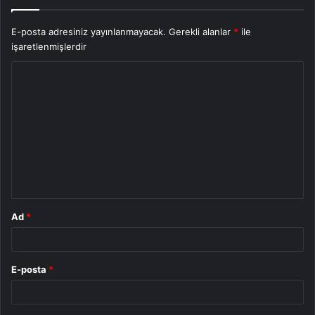
E-posta adresiniz yayınlanmayacak.
Gerekli alanlar
*
ile
işaretlenmişlerdir
Y
o
r
u
m
*
Ad
*
E-posta
*