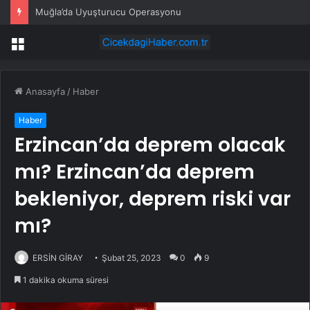
Muğla’da Uyuşturucu Operasyonu
Menü
Anasayfa
/
Haber
Haber
Erzincan’da deprem olacak
mı? Erzincan’da deprem
bekleniyor, deprem riski var
mı?
ERSİN GİRAY
Şubat 25, 2023
0
9
1 dakika okuma süresi