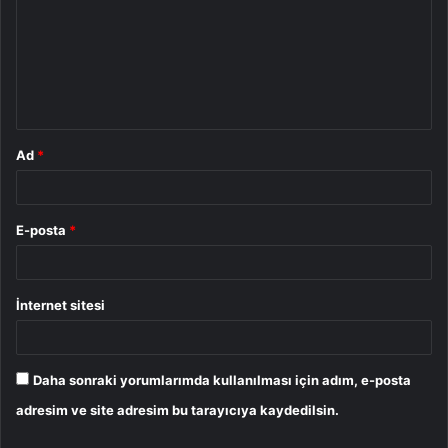
r
u
m
*
Ad
*
E-posta
*
İnternet sitesi
Daha sonraki yorumlarımda kullanılması için adım, e-posta
adresim ve site adresim bu tarayıcıya kaydedilsin.