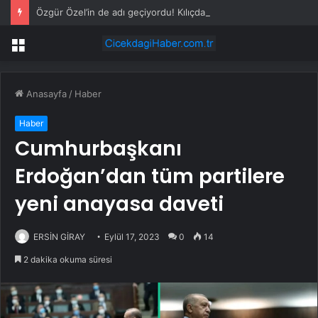
Özgür Özel’in de adı geçiyordu! Kılıçdaroğlu ihraç tartışmalarına noktayı koydu
Menü
Anasayfa
/
Haber
Haber
Cumhurbaşkanı
Erdoğan’dan tüm partilere
yeni anayasa daveti
ERSİN GİRAY
Eylül 17, 2023
0
14
2 dakika okuma süresi