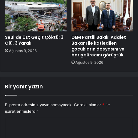
Seul’de Üst Geçit Çöktü: 3
DEM Partili Sakık: Adalet
Ölü, 3 Yaralı
Bakanı ile katledilen
çocukların dosyasını ve
Ağustos 9, 2026
barış sürecini görüştük
Ağustos 9, 2026
Bir yanıt yazın
E-posta adresiniz yayınlanmayacak.
Gerekli alanlar
*
ile
işaretlenmişlerdir
Y
o