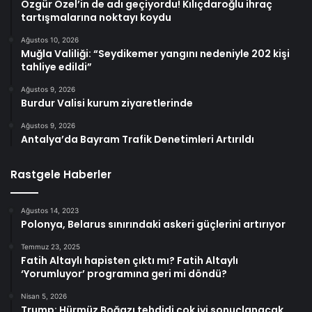
Özgür Özel’in de adı geçiyordu! Kılıçdaroğlu ihraç
tartışmalarına noktayı koydu
Ağustos 10, 2026
Muğla Valiliği: “Seydikemer yangını nedeniyle 202 kişi
tahliye edildi”
Ağustos 9, 2026
Burdur Valisi kurum ziyaretlerinde
Ağustos 9, 2026
Antalya’da Bayram Trafik Denetimleri Artırıldı
Rastgele Haberler
Ağustos 14, 2023
Polonya, Belarus sınırındaki askeri güçlerini artırıyor
Temmuz 23, 2025
Fatih Altaylı hapisten çıktı mı? Fatih Altaylı
‘Yorumluyor’ programına geri mi döndü?
Nisan 5, 2026
Trump: Hürmüz Boğazı tehdidi çok iyi sonuçlanacak