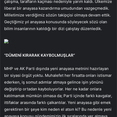
çalışma, tarafların kaçması nedeniyle yarım kaldı. Ülkemize
liberal bir anayasa kazandırma umudundan vazgeçmedik.
Milletimize verdiğimiz sözün takipçisi olmaya devam ettik.
Geçtiğimiz yıl anayasa konusunda söyleyecek sözü olan
bilim insanlarının katıldığı bir dizi çalıştay düzenledik.
“DÜMENİ KIRARAK KAYBOLMUŞLAR”
MHP ve AK Parti dışında yeni anayasa metnini hazırlayan
bir siyasi örgüt yoktu. Muhalefet her fırsatta onları istismar
ederken, iş somut adımlar atmaya gelince işin yönünü
değiştirip ortadan kayboluyorlar. Her ne kadar onlara
katılmamak mümkün olmasa da; Parti içinde farklı kavgalar,
ittifaklar arasında farklı çalkantılar. Yeni anayasa gibi emek
gerektiren bir şeye kim neden el atsın ki? Bu nedenle yeni
anayasa konusu gündemimizin ilk sıralarında yer almaya