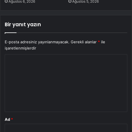
Ağustos 6, 2026
Ağustos 5, 2026
Bir yanıt yazın
E-posta adresiniz yayınlanmayacak.
Gerekli alanlar
*
ile
işaretlenmişlerdir
Y
o
r
u
m
*
Ad
*