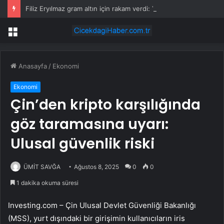
Filiz Eryılmaz gram altın için rakam verdi: Yarın akşama işaret etti
Menü
Anasayfa
/
Ekonomi
Ekonomi
Çin’den kripto karşılığında
göz taramasına uyarı:
Ulusal güvenlik riski
ÜMİT SAVĞA
Ağustos 8, 2025
0
0
1 dakika okuma süresi
Investing.com – Çin Ulusal Devlet Güvenliği Bakanlığı
(MSS), yurt dışındaki bir girişimin kullanıcıların iris