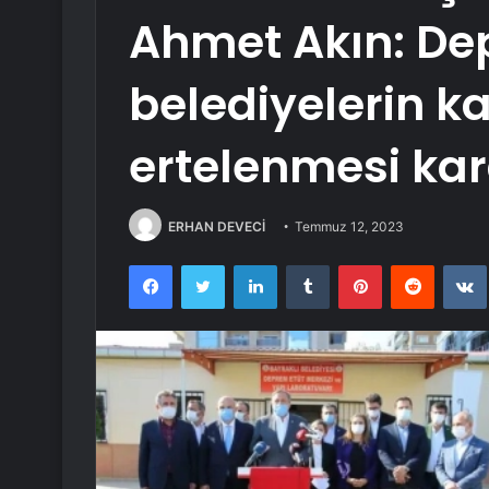
Ahmet Akın: De
belediyelerin k
ertelenmesi ka
ERHAN DEVECİ
Temmuz 12, 2023
Facebook
Twitter
LinkedIn
Tumblr
Pinterest
Reddit