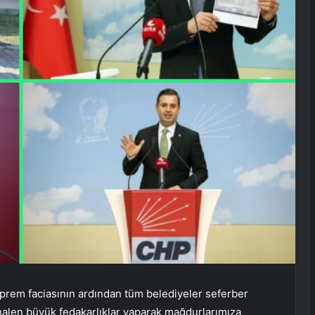
rem faciasının ardından tüm belediyeler seferber
alen büyük fedakarlıklar yaparak mağdurlarımıza