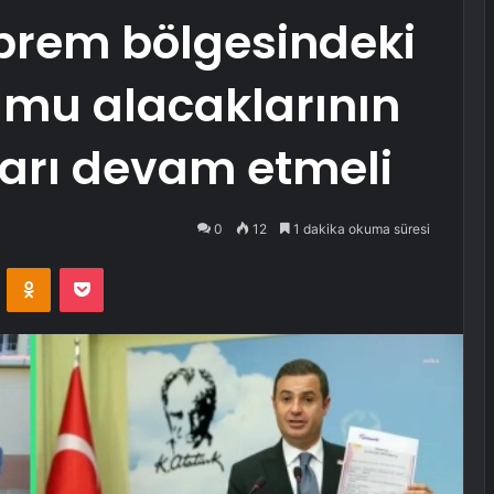
prem bölgesindeki
amu alacaklarının
rarı devam etmeli
0
12
1 dakika okuma süresi
VKontakte
Odnoklassniki
Pocket