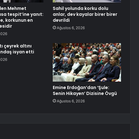
’den Mehmet
Sahil yolunda korku dolu
sa tespit’ine yanıt:
anlar, dev kayalar birer birer
, korkunun en
devrildi
sidir
Ağustos 6, 2026
2026
ı çeyrek altını
andaş isyan etti
2026
Emine Erdoğan’dan ‘Şule:
Senin Hikayen’ Dizisine Övgü
Ağustos 6, 2026