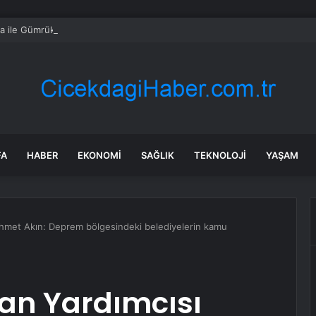
ka ile Gümrük Vergisi Muafiyeti Sağlıyor
FA
HABER
EKONOMI
SAĞLIK
TEKNOLOJI
YAŞAM
hmet Akın: Deprem bölgesindeki belediyelerin kamu
an Yardımcısı