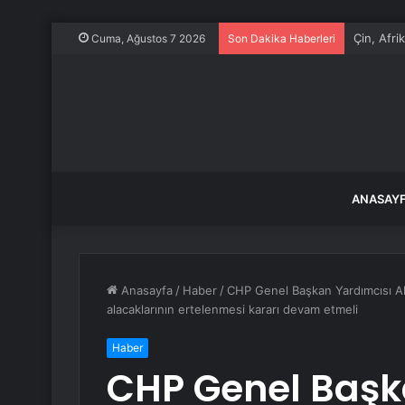
Çin, Afri
Cuma, Ağustos 7 2026
Son Dakika Haberleri
ANASAY
Anasayfa
/
Haber
/
CHP Genel Başkan Yardımcısı A
alacaklarının ertelenmesi kararı devam etmeli
Haber
CHP Genel Başk