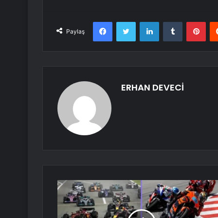
Facebook
Twitter
LinkedIn
Tumblr
Pint
Paylaş
ERHAN DEVECİ