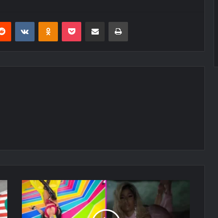
erest
Reddit
VKontakte
Odnoklassniki
Pocket
E-Posta ile paylaş
Yazdır