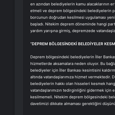
en azından belediyelerin kamu alacaklarının e
etmeli ve deprem bölgesindeki belediyelerin pa
borcunun doğrudan kesilmesi uygulaması yeni
başladı. Nitekim deprem döneminde hangi parti
yardım yarışına girmiş, depremzede vatandaşl
“DEPREM BÖLGESİNDEKİ BELEDİYELER KESM
Deprem bölgesindeki belediyelerin İller Bankas
hizmetlerde aksamalara neden oluyor. Bu bağ
belediyeler için İller Bankası kesintisini kaldır
altında vatandaşlarımıza hizmet vermektedir. D
belediyelerin hakkı olan hisseleri kesmek han
vatandaşlarımızın tedirginliğini gidermek için 
kesilmemeli. Nitekim deprem bölgesindeki bel
davetimizi dikkate almaması gerektiğini düşün