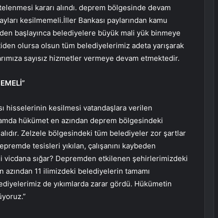
rtelenmesi kararı alındı. deprem bölgesinde devam
yları kesilmemeli.İller Bankası paylarından kamu
den başlayınca belediyelere büyük mali yük binmeye
den olursa olsun tüm belediyelerimiz adeta yarışarak
arımıza sayısız hizmetler vermeye devam etmektedir.
EMELİ”
ı hisselerinin kesilmesi vatandaşlara verilen
lamda hükümet en azından deprem bölgesindeki
malıdır. Zelzele bölgesindeki tüm belediyeler zor şartlar
epremde tesisleri yıkılan, çalışanını kaybeden
gi vicdana sığar? Depremden etkilenen şehirlerimizdeki
en azından 11 ilimizdeki belediyelerin tamamı
ediyelerimiz de yıkımlarda zarar gördü. Hükümetin
üyoruz.”