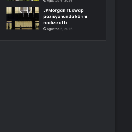
Ağustos 6, 2026
JPMorgan TL swap
pozisyonunda kârını
realize etti
Ağustos 6, 2026