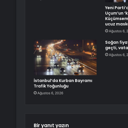
Yeni Parti
Uçum’un ‘kı
Küçümseme
ucuz maske
Ağustos 6, 
Soğan fiyat
geçti, vat
Ağustos 6, 
İstanbul’da Kurban Bayramı
Trafik Yoğunluğu
Ağustos 6, 2026
Bir yanıt yazın