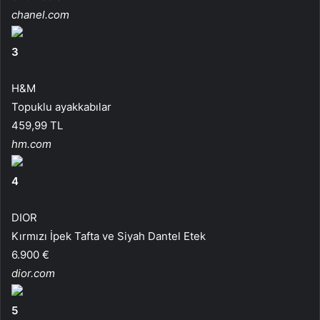
chanel.com
3
H&M
Topuklu ayakkabılar
459,99 TL
hm.com
4
DIOR
Kırmızı İpek Tafta ve Siyah Dantel Etek
6.900 €
dior.com
5