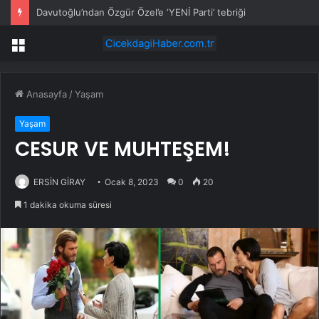
Davutoğlu’ndan Özgür Özel’e ‘YENİ Parti’ tebriği
Menü
Anasayfa
/
Yaşam
Yaşam
CESUR VE MUHTEŞEM!
ERSİN GİRAY
Ocak 8, 2023
0
20
1 dakika okuma süresi