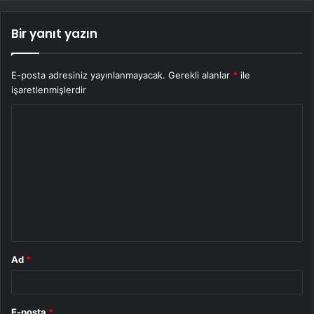
Bir yanıt yazın
E-posta adresiniz yayınlanmayacak.
Gerekli alanlar
*
ile
işaretlenmişlerdir
Y
o
r
u
m
*
Ad
*
E-posta
*