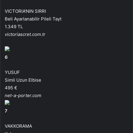
VICTORIA’NIN SIRRI
Beli Ayarlanabilir Pileli Tayt
1.349 TL
victoriascret.com.tr
6
YUSUF
Simli Uzun Elbise
495 €
net-a-porter.com
7
VAKKORAMA