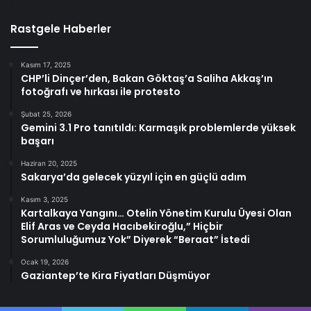
Rastgele Haberler
Kasım 17, 2025
CHP’li Dinçer’den, Bakan Göktaş’a Saliha Akkaş’ın
fotoğrafı ve hırkası ile protesto
Şubat 25, 2026
Gemini 3.1 Pro tanıtıldı: Karmaşık problemlerde yüksek
başarı
Haziran 20, 2025
Sakarya’da gelecek yüzyıl için en güçlü adım
Kasım 3, 2025
Kartalkaya Yangını… Otelin Yönetim Kurulu Üyesi Olan
Elif Aras ve Ceyda Hacıbekiroğlu,” Hiçbir
Sorumluluğumuz Yok” Diyerek “Beraat” İstedi
Ocak 19, 2026
Gaziantep’te Kira Fiyatları Düşmüyor