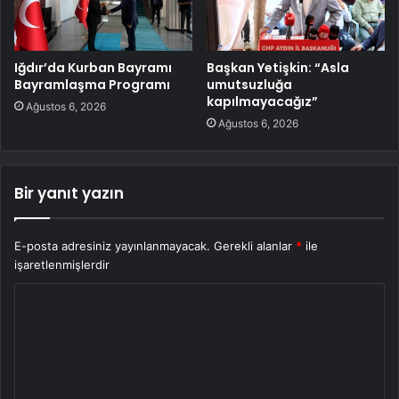
Iğdır’da Kurban Bayramı
Başkan Yetişkin: “Asla
Bayramlaşma Programı
umutsuzluğa
kapılmayacağız”
Ağustos 6, 2026
Ağustos 6, 2026
Bir yanıt yazın
E-posta adresiniz yayınlanmayacak.
Gerekli alanlar
*
ile
işaretlenmişlerdir
Y
o
r
u