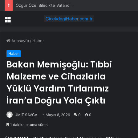
Özgür Özel Bilecik’te Vatandaşlarla Bir Araya Geldi
Menü
Anasayfa
/
Haber
Haber
Bakan Memişoğlu: Tıbbi
Malzeme ve Cihazlarla
Yüklü Yardım Tırlarımız
İran’a Doğru Yola Çıktı
ÜMİT SAVĞA
Mayıs 8, 2026
0
0
1 dakika okuma süresi