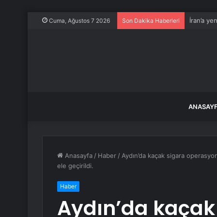
İran’a ye
Cuma, Ağustos 7 2026
Son Dakika Haberleri
ANASAY
Anasayfa
/
Haber
/
Aydın’da kaçak sigara operasyo
ele geçirildi.
Haber
Aydın’da kaçak