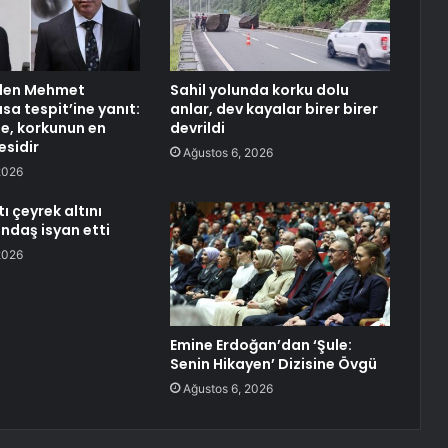
’den Mehmet
Sahil yolunda korku dolu
sa tespit’ine yanıt:
anlar, dev kayalar birer birer
, korkunun en
devrildi
sidir
Ağustos 6, 2026
2026
ı çeyrek altını
andaş isyan etti
2026
Emine Erdoğan’dan ‘Şule:
Senin Hikayen’ Dizisine Övgü
Ağustos 6, 2026