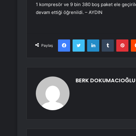
1 kompresör ve 9 bin 380 boş paket ele geçirild
devam ettiği öğrenildi. – AYDIN
Facebook
Twitter
LinkedIn
Tumblr
Pint
Paylaş
BERK DOKUMACIOĞLU