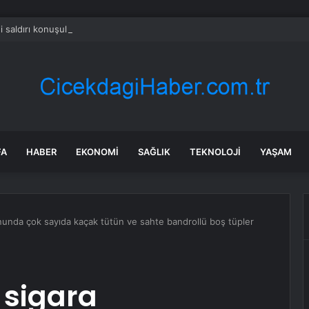
ni saldırı konuşulurken Trump’tan dikkat çeken hamle! Oğlunun düğününe
FA
HABER
EKONOMI
SAĞLIK
TEKNOLOJI
YAŞAM
nunda çok sayıda kaçak tütün ve sahte bandrollü boş tüpler
 sigara