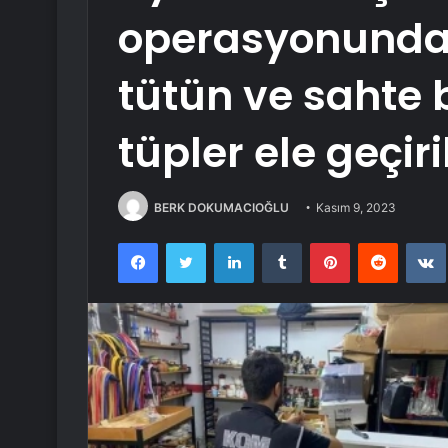
operasyonunda
tütün ve sahte 
tüpler ele geçiri
BERK DOKUMACIOĞLU
Kasım 9, 2023
Facebook
Twitter
LinkedIn
Tumblr
Pinterest
Reddit