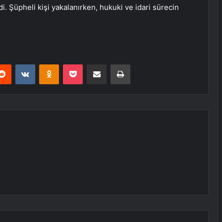
i. Şüpheli kişi yakalanırken, hukuki ve idari sürecin
erest
Reddit
VKontakte
Odnoklassniki
Pocket
E-Posta ile paylaş
Yazdır