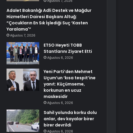
Ağustos 7, 2026
Adalet Bakanlığı Adli Destek ve Mağdur
Hizmetleri Dairesi Başkanı Altuğ:
“Çocukların En Sık İşlediği Suç ‘Kasten
Yaralama'”
Ağustos 7, 2026
ETSO Heyeti TOBB
Stantlarını Ziyaret Etti
Ağustos 6, 2026
Yeni Parti’den Mehmet
Uçum’un ‘kısa tespit’ine
yanıt: Küçümseme,
korkunun en ucuz
maskesidir
Ağustos 6, 2026
Sahil yolunda korku dolu
anlar, dev kayalar birer
birer devrildi
Ağustos 6, 2026