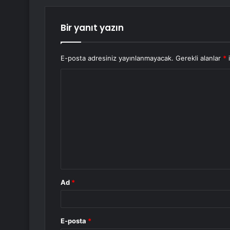
Bir yanıt yazın
E-posta adresiniz yayınlanmayacak.
Gerekli alanlar
*
i
Y
o
r
u
m
*
Ad
*
E-posta
*