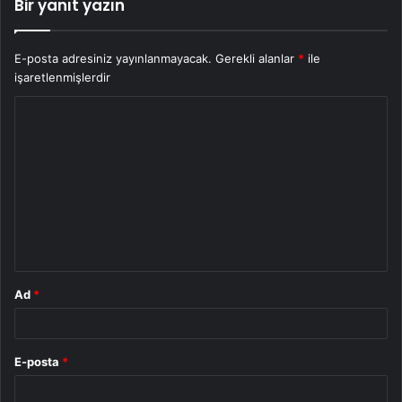
Bir yanıt yazın
E-posta adresiniz yayınlanmayacak.
Gerekli alanlar
*
ile
işaretlenmişlerdir
Y
o
r
u
m
*
Ad
*
E-posta
*