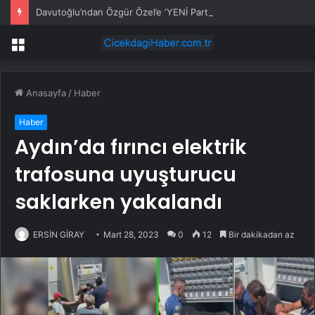
Davutoğlu’ndan Özgür Özel’e ‘YENİ Parti’ tebriği
Menü
Anasayfa
/
Haber
Haber
Aydın’da fırıncı elektrik
trafosuna uyuşturucu
saklarken yakalandı
ERSİN GİRAY
Mart 28, 2023
0
12
Bir dakikadan az