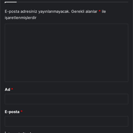
E-posta adresiniz yayınlanmayacak.
Gerekli alanlar
*
ile
işaretlenmişlerdir
Y
o
r
u
m
*
Ad
*
E-posta
*