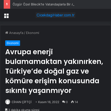
Özgür Özel Bilecik’te Vatandaşlarla Bir Araya Geldi
Menü
Anasayfa
/
Ekonomi
Ekonomi
Avrupa enerji
bulamamaktan yakınırken,
Türkiye’de doğal gaz ve
kömüre erişim konusunda
sıkıntı yaşanmıyor
CİHAN ÇİFTÇİ
Kasım 16, 2022
0
14
3 dakika okuma süresi