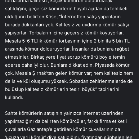
torbalarına kalitesiz, kaçak kömürün doldurularak
satıldığını, geçersiz kömürlerin hayati açıdan da tehlikeli
olduğunu belirten Köse, “İnternetten satış yapanların
burada dükkanları yok. Kalitesiz ve uydurma kömür satışı
yapıyorlar. Torbaların içine geçersiz kömür koyuyorlar.
Mesela 5-6 TL’lik kömür torbasının içine 2 bin ila 5 bin TL
arasında kömür dolduruyorlar. İnsanlar da bunlara rağbet
etmesinler. Birkaç yere fiyat sorup kömürü böyle temin
ederse daha iyi olur. Bunlara dikkat edin. Piyasada kömür
çok. Mesela Şırnak’tan gelen kömür var; hem kalitesiz hem
de is ve kül oluşumu yüksek. Sobadan zehirlenmelerde de
bu üslup kalitesiz kömürlerin tesiri büyük” tabirlerini
kullandı.
Sahte kömürlerin satışının yalnızca internet üzerinden
yapılmadığını da belirten kömürcüler, farklı firma etiketli
çuvallarla Gaziantep’e getirilen kömür çuvallarının da
‘ucuza yerli kömür’ diye satıldığını, fiyatından şüphelenilen