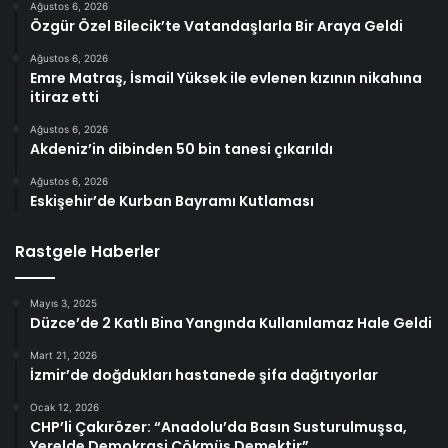
Ağustos 6, 2026
Özgür Özel Bilecik’te Vatandaşlarla Bir Araya Geldi
Ağustos 6, 2026
Emre Matraş, İsmail Yüksek ile evlenen kızının nikahına
itiraz etti
Ağustos 6, 2026
Akdeniz’in dibinden 50 bin tanesi çıkarıldı
Ağustos 6, 2026
Eskişehir’de Kurban Bayramı Kutlaması
Rastgele Haberler
Mayıs 3, 2025
Düzce’de 2 Katlı Bina Yangında Kullanılamaz Hale Geldi
Mart 21, 2026
İzmir’de doğdukları hastanede şifa dağıtıyorlar
Ocak 12, 2026
CHP’li Çakırözer: “Anadolu’da Basın Susturulmuşsa,
Yerelde Demokrasi Çökmüş Demektir”