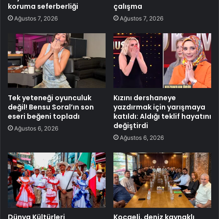
koruma seferberliği
çalışma
Ağustos 7, 2026
Ağustos 7, 2026
Tek yeteneği oyunculuk
Kızını dershaneye
değil! Bensu Soral’ın son
yazdırmak için yarışmaya
eseri beğeni topladı
katıldı: Aldığı teklif hayatını
değiştirdi
Ağustos 6, 2026
Ağustos 6, 2026
Dünya Kültürleri
Kocaeli, deniz kaynaklı