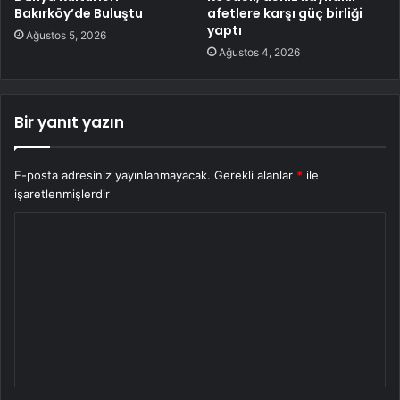
Bakırköy’de Buluştu
afetlere karşı güç birliği
yaptı
Ağustos 5, 2026
Ağustos 4, 2026
Bir yanıt yazın
E-posta adresiniz yayınlanmayacak.
Gerekli alanlar
*
ile
işaretlenmişlerdir
Y
o
r
u
m
*