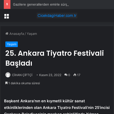
Gazilere generallerden emirle sürpriz ziyaret
Menü
Anasayfa
/
Yaşam
Yaşam
25. Ankara Tiyatro Festivali
Başladı
CİHAN ÇİFTÇİ
Kasım 23, 2022
0
17
1 dakika okuma süresi
Başkent Ankara’nın en kıymetli kültür sanat
etkinliklerinden olan Ankara Tiyatro Festivali’nin 25’incisi