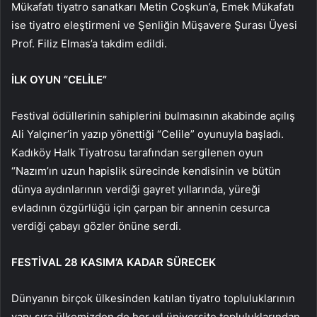
Mükafatı tiyatro sanatkarı Metin Coşkun’a, Emek Mükafatı
ise tiyatro eleştirmeni ve Şenliğin Müşavere Şurası Üyesi
Prof. Filiz Elmas’a takdim edildi.
İLK OYUN “CELİLE”
Festival ödüllerinin sahiplerini bulmasının akabinde açılış
Ali Yalçıner’in yazıp yönettiği “Celile” oyunuyla başladı.
Kadıköy Halk Tiyatrosu tarafından sergilenen oyun
“Nazım’ın uzun hapislik sürecinde kendisinin ve bütün
dünya aydınlarının verdiği gayret yıllarında, yüreği
evladının özgürlüğü için çarpan bir annenin cesurca
verdiği çabayı gözler önüne serdi.
FESTİVAL 28 KASIM’A KADAR SÜRECEK
Dünyanın birçok ülkesinden katılan tiyatro topluluklarının
yanı sıra ülkemizden de her yıl üniversite topluluklarından