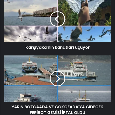
Karşıyaka'nın kanatları uçuyor
YARIN BOZCAADA VE GÖKÇEADA'YA GİDECEK
FERİBOT GEMİSİ İPTAL OLDU