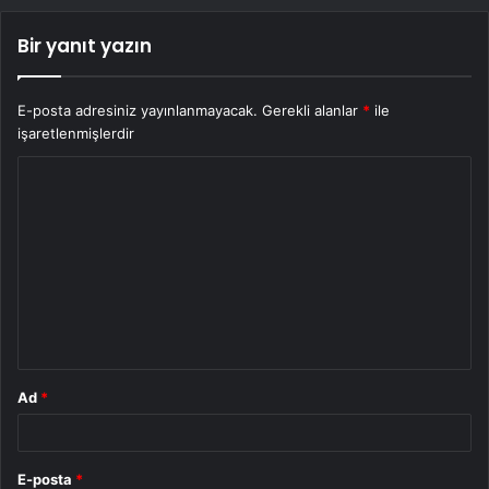
Bir yanıt yazın
E-posta adresiniz yayınlanmayacak.
Gerekli alanlar
*
ile
işaretlenmişlerdir
Y
o
r
u
m
*
Ad
*
E-posta
*