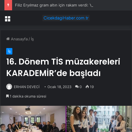
Filiz Eryılmaz gram altın için rakam verdi: Yarın akşama işaret etti
Menü
Anasayfa
/
İş
İş
16. Dönem TİS müzakereleri
KARADEMİR’de başladı
ERHAN DEVECİ
Ocak 18, 2023
0
19
1 dakika okuma süresi