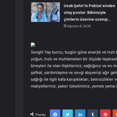
Uzak Şehir’in Pakize’sinden
olay pozlar: Bikinisiyle
çimlerin üzerine uzanıp…
Ağustos 9, 2026
Sevgili Yay burcu, bugün güne enerjik ve hızlı 
yoğun, hızlı ve muhtemelen bir ölçüde tepkisel 
bireyleri ile olan ilişkileriniz, sağlığınız ve ev
şefkat, yardımlaşma ve sevgi alışverişi ağır gele
sağlığı ile ilgili kafa karışıklıkları, belirsizlikle
maliyetleriniz, şeker tüketiminiz, yemek yeme ist
Facebook
Twitter
LinkedIn
Tumblr
Pint
Paylaş