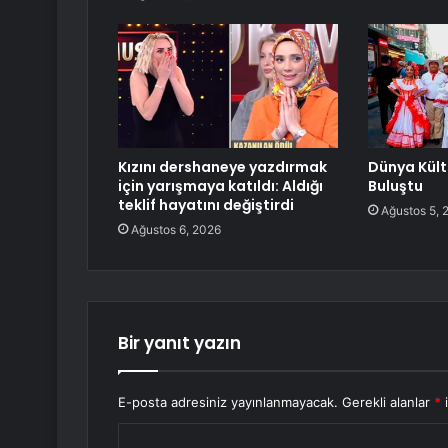
Kızını dershaneye yazdırmak
Dünya Kült
için yarışmaya katıldı: Aldığı
Buluştu
teklif hayatını değiştirdi
Ağustos 5, 
Ağustos 6, 2026
Bir yanıt yazın
E-posta adresiniz yayınlanmayacak.
Gerekli alanlar
*
i
Y