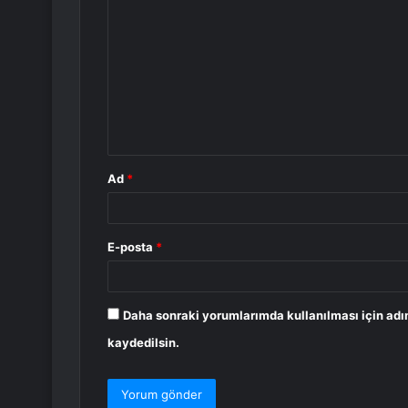
o
r
u
m
*
Ad
*
E-posta
*
Daha sonraki yorumlarımda kullanılması için adı
kaydedilsin.