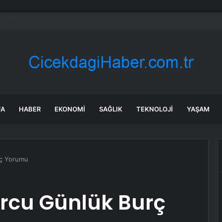
generallerden emirle sürpriz ziyaret
FA
HABER
EKONOMI
SAĞLIK
TEKNOLOJI
YAŞAM
rç Yorumu
urcu Günlük Burç