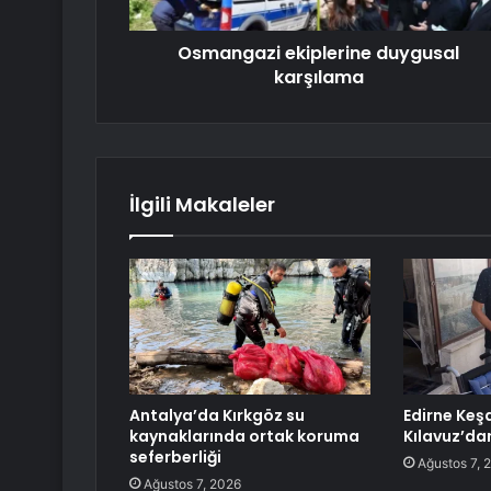
Osmangazi ekiplerine duygusal
karşılama
İlgili Makaleler
Antalya’da Kırkgöz su
Edirne Keş
kaynaklarında ortak koruma
Kılavuz’da
seferberliği
Ağustos 7, 
Ağustos 7, 2026