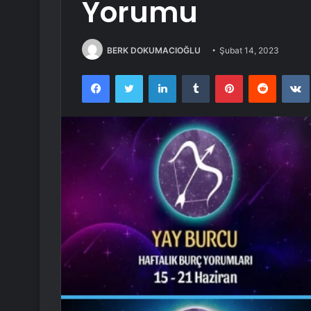
Yorumu
BERK DOKUMACIOĞLU
Şubat 14, 2023
Facebook
Twitter
LinkedIn
Tumblr
Pinterest
Reddit