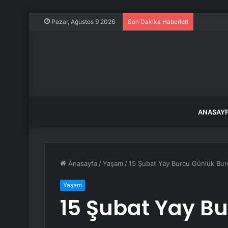
Gazilere 
Pazar, Ağustos 9 2026
Son Dakika Haberleri
ANASAY
Anasayfa
/
Yaşam
/
15 Şubat Yay Burcu Günlük Bu
Yaşam
15 Şubat Yay B