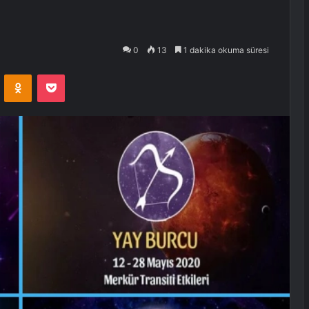
0
13
1 dakika okuma süresi
VKontakte
Odnoklassniki
Pocket