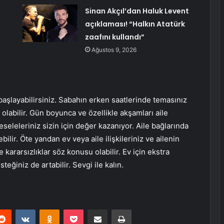
Sinan Akçıl’dan Haluk Levent
açıklaması! “Halkın Atatürk
zaafını kullandı”
Ağustos 9, 2026
başlayabilirsiniz. Sabahın erken saatlerinde temasınız
olabilir. Gün boyunca ve özellikle akşamları aile
 meseleleriniz sizin için değer kazanıyor. Aile bağlarında
bilir. Öte yandan ev veya aile ilişkileriniz ve ailenin
r ve kararsızlıklar söz konusu olabilir. Ev için ekstra
eğiniz de artabilir. Sevgi ile kalın.
erest
Reddit
VKontakte
Odnoklassniki
Pocket
E-Posta ile paylaş
Yazdır